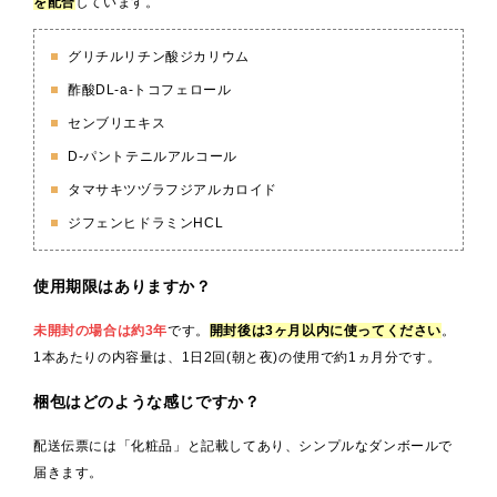
を配合
しています。
グリチルリチン酸ジカリウム
酢酸DL-a-トコフェロール
センブリエキス
D-パントテニルアルコール
タマサキツヅラフジアルカロイド
ジフェンヒドラミンHCL
使用期限はありますか？
未開封の場合は約3年
です。
開封後は3ヶ月以内に使ってください
。
1本あたりの内容量は、1日2回(朝と夜)の使用で約1ヵ月分です。
梱包はどのような感じですか？
配送伝票には「化粧品」と記載してあり、シンプルなダンボールで
届きます。