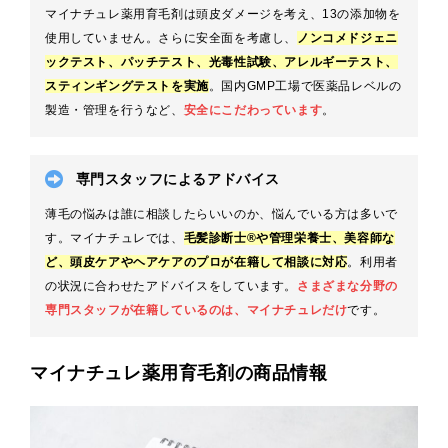
マイナチュレ薬用育毛剤は頭皮ダメージを考え、13の添加物を
使用していません。さらに安全面を考慮し、
ノンコメドジェニ
ックテスト、パッチテスト、光毒性試験、アレルギーテスト、
スティンギングテストを実施
。国内GMP工場で医薬品レベルの
製造・管理を行うなど、
安全にこだわっています
。
専門スタッフによるアドバイス
薄毛の悩みは誰に相談したらいいのか、悩んでいる方は多いで
す。マイナチュレでは、
毛髪診断士®や管理栄養士、美容師な
ど
、
頭皮ケア
や
ヘアケア
の
プロ
が在籍して相談に対応
。利用者
の状況に合わせたアドバイスをしています。
さまざまな分野の
専門スタッフが在籍しているのは、マイナチュレだけ
です。
マイナチュレ薬用育毛剤の商品情報