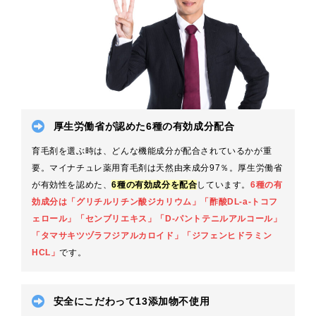
厚生労働省が認めた6種の有効成分配合
育毛剤を選ぶ時は、どんな機能成分が配合されているかが重
要。マイナチュレ薬用育毛剤は天然由来成分97％。厚生労働省
が有効性を認めた、
6種の有効成分を配合
しています。
6種の有
効成分は「グリチルリチン酸ジカリウム」「酢酸DL-a-トコフ
ェロール」「センブリエキス」「D-パントテニルアルコール」
「タマサキツヅラフジアルカロイド」「ジフェンヒドラミン
HCL」
です。
安全にこだわって13添加物不使用