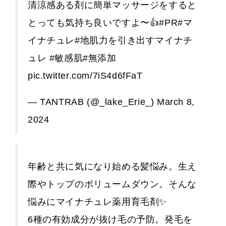
清涼感ある剤に簡単マッサージをすると
とっても気持ち良いですよ〜👍
#PR
#マ
イナチュレ
#地肌力を引き出すマイナチ
ュレ
#敏感肌
#無添加
pic.twitter.com/7iS4d6fFaT
— TANTRAB (@_lake_Erie_)
March 8,
2024
年齢と共に気になり始める髪悩み。生え
際やトップのボリュームダウン。そんな
悩みにマイナチュレ薬用育毛剤✨
6種の有効成分が抜け毛の予防。発毛を