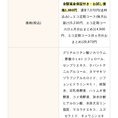
全額返金保証付き・お試し価
格1,980円
、通常7,070円(送料
込み)→エコ定期コース(毎月お
価格(税込)
届け)5,230円、エコ定期コー
ス(3ヵ月分おまとめ)14,900
円、エコ定期コース(6ヵ月分お
まとめ)28,870円
グリチルリチン酸ジカリウム
、酢酸ＤＬαトコフェロール、
センブリエキス、Ｄパントテ
ニルアルコール、タマサキツ
ヅラフジアルカロイド、ジフ
ェンヒドラミンＨＣｌ、精製
水、豆乳発酵液、ハトムギ発
酵液、コメ発酵液、加水分解
ヒアルロン酸、水添大豆リン
脂質、マヨラナエキス、ユズ
セラミド、キョウニンエキ