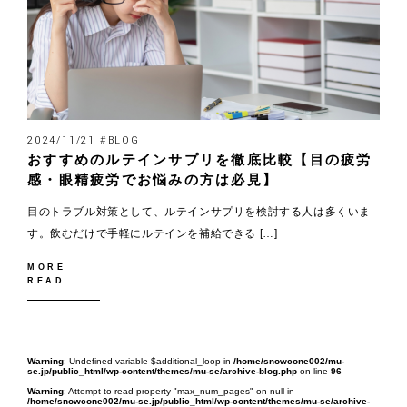
2024/11/21 #BLOG
おすすめのルテインサプリを徹底比較【目の疲労
感・眼精疲労でお悩みの方は必見】
目のトラブル対策として、ルテインサプリを検討する人は多くいま
す。飲むだけで手軽にルテインを補給できる […]
MORE
READ
Warning
: Undefined variable $additional_loop in
/home/snowcone002/mu-
se.jp/public_html/wp-content/themes/mu-se/archive-blog.php
on line
96
Warning
: Attempt to read property "max_num_pages" on null in
/home/snowcone002/mu-se.jp/public_html/wp-content/themes/mu-se/archive-