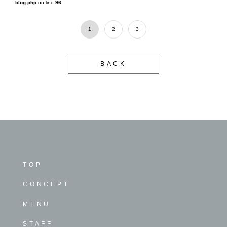
blog.php
on line
96
1
2
3
BACK
TOP
CONCEPT
MENU
STAFF