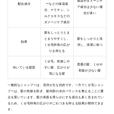
保湿やダメージケ
配合成分
ーなどの保湿成
ア成分は少ない場
分、ケラチン、シ
合が多い
ルクエキスなどの
ダメージケア成分
髪をしっとりとま
とまりやすくし、
髪をしっかりと洗
効果
くせ毛特有の広が
浄し、清潔に保つ
りを抑える
くせ毛、乾燥しや
普通の髪、くせや
向いている髪質
すい髪、広がりが
乾燥が少ない髪
気になる髪
一般的なシャンプーは、洗浄が主な目的です。一方でくせ毛シャン
プーは、髪の乾燥を防ぎ、髪内部の水分バランスを整えることに重
点を置いています。髪の表面を滑らかにする成分も多く含まれてい
るため、くせ毛特有の広がりやごわつきを抑える効果が期待できま
す。