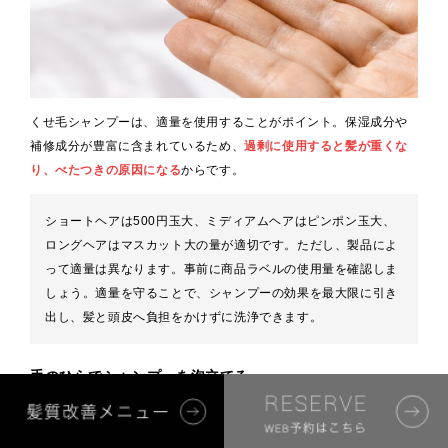
くせ毛シャンプーは、適量を使用することがポイント。保湿成分や
補修成分が豊富に含まれているため、
過剰に使用すると髪が重くな
り、べたつきの原因になる
からです。
ショートヘアは500円玉大、ミディアムヘアはピンポン玉大、
ロングヘアはマスカット大の量が適切です。ただし、製品によ
って適量は異なります。事前に商品ラベルの使用量を確認しま
しょう。適量を守ることで、シャンプーの効果を最大限に引き
出し、髪と頭皮へ負担をかけずに洗浄できます。
手のひらでシャンプーを泡立てる
手に取ったシャンプーは、そのまま髪につけるのではなく、まず手
のひらで軽く泡立ててから使用しましょう。シャンプーを手のひら