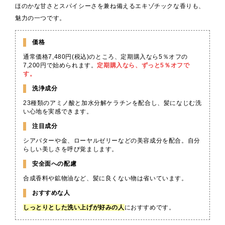
ほのかな甘さとスパイシーさを兼ね備えるエキゾチックな香りも、
魅力の一つです。
価格
通常価格7,480円(税込)のところ、定期購入なら5％オフの
7,200円で始められます。
定期購入なら、ずっと5％オフで
す。
洗浄成分
23種類のアミノ酸と加水分解ケラチンを配合し、髪になじむ洗
い心地を実感できます。
注目成分
シアバターや金、ローヤルゼリーなどの美容成分を配合。自分
らしい美しさを呼び覚まします。
安全面への配慮
合成香料や鉱物油など、髪に良くない物は省いています。
おすすめな人
しっとりとした洗い上げが好みの人
におすすめです。