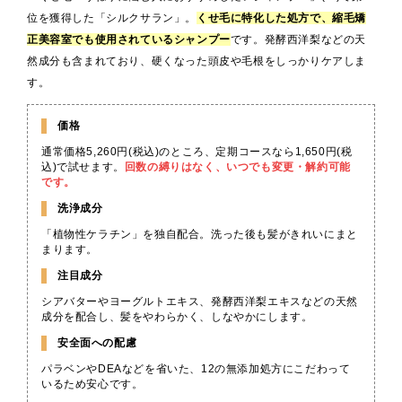
位を獲得した「シルクサラン」。
くせ毛に特化した処方で、縮毛矯
正美容室でも使用されているシャンプー
です。発酵西洋梨などの天
然成分も含まれており、硬くなった頭皮や毛根をしっかりケアしま
す。
価格
通常価格5,260円(税込)のところ、定期コースなら1,650円(税
込)で試せます。
回数の縛りはなく、いつでも変更・解約可能
です。
洗浄成分
「植物性ケラチン」を独自配合。洗った後も髪がきれいにまと
まります。
注目成分
シアバターやヨーグルトエキス、発酵西洋梨エキスなどの天然
成分を配合し、髪をやわらかく、しなやかにします。
安全面への配慮
パラベンやDEAなどを省いた、12の無添加処方にこだわって
いるため安心です。