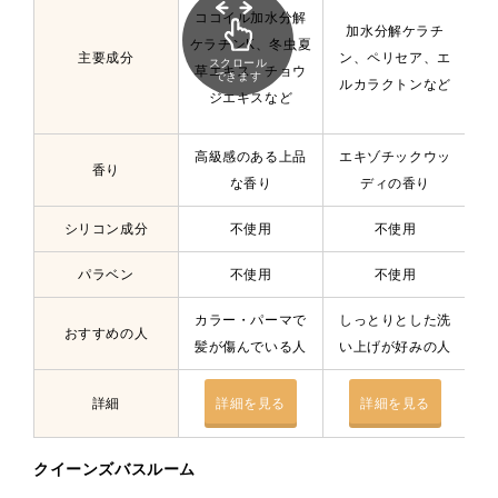
ココイル加水分解
加水分解ケラチ
S
ケラチンK、冬虫夏
主要成分
ン、ペリセア、エ
ケ
スクロール
草エキス、チョウ
できます
ルカラクトンなど
ジエキスなど
高級感のある上品
エキゾチックウッ
甘
香り
な香り
ディの香り
シリコン成分
不使用
不使用
パラベン
不使用
不使用
カラー・パーマで
しっとりとした洗
縮
おすすめの人
髪が傷んでいる人
い上げが好みの人
詳細
詳細を見る
詳細を見る
クイーンズバスルーム