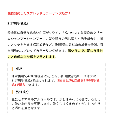
独自開発したスプレッドカラーリング処方
！
2,178円(税込)
髪全体に自然な色合いが広がりやすい「Kuromore 白髪染めクリー
ムシャンプーシャンプー」。髪や頭皮の汚れ落とす洗浄成分や、潤
いとツヤを与える保湿成分など、56種類の天然由来成分を厳選。独
自開発のスプレッドカラーリング処方は、
高い湿力で、髪にうるお
いと自然なツヤ感をプラスします
。
価格
通常価格5,478円(税込)のところ、初回限定で約60％オフの
2,178円(税込)で始められます。
2回目以降は2袋を9,900円(税
込)で購入
できます。
洗浄成分
主にセテアリルアルコールです。水と油をなじませて、心地よ
い洗い上がりを実現します。泡立ちは控えめですが、しっかり
と汚れを落とせます。