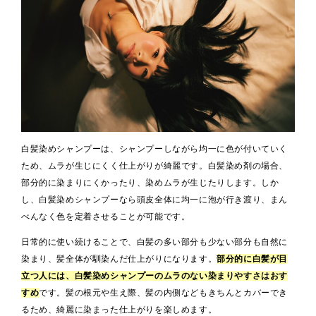
白髪染めシャンプーは、シャンプーしながら均一に色が付いていく
ため、ムラが生じにくく仕上がりが綺麗です。白髪染め剤の場合、
部分的に染まりにくかったり、染めムラが生じたりします。しか
し、白髪染めシャンプーなら頭皮全体に均一に泡が行き渡り、まん
べんなく色を定着させることが可能です。
日常的に使い続けることで、白髪の多い部分も少ない部分も自然に
染まり、髪全体が馴染んだ仕上がりになります。
部分的に白髪が目
立つ人には、白髪染めシャンプーのムラのない染まりやすさはおす
すめ
です。髪の根元や生え際、髪の内側などもきちんとカバーでき
るため、綺麗に染まった仕上がりを楽しめます。