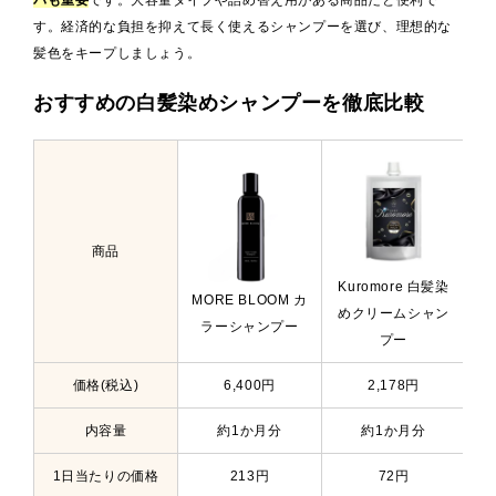
す。経済的な負担を抑えて長く使えるシャンプーを選び、理想的な
髪色をキープしましょう。
おすすめの白髪染めシャンプーを徹底比較
商品
Kuromore 白髪染
MORE BLOOM カ
K
めクリームシャン
ラーシャンプー
プー
価格(税込)
6,400円
2,178円
内容量
約1か月分
約1か月分
1日当たりの価格
213円
72円