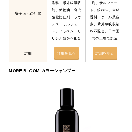
染料、紫外線吸収
剤、サルフェー
必
剤、鉱物油、合成
ト、鉱物油、合成
す
安全面への配慮
酸化防止剤、ラウ
香料、タール系色
処
レス、サルフェー
素、紫外線吸収剤
ト、パラペン、サ
を不配合。日本国
リチル酸を不配合
内の工場で製造
詳細
詳細を見る
詳細を見る
MORE BLOOM カラーシャンプー