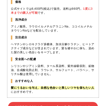
価格
公式サイトでは6,400円(税込)で販売。送料は660円。
1度に3
本までの購入が可能
です。
洗浄成分
アミノ酸系。ラウロイルメチルアラニンNa、ココイルメチル
タウリンNaなどを配合しています。
注目成分
ヘマチンやシロキクラゲ多糖体、加水分解ケラチン、ヒートア
クティブ成分などが含まれています。髪を健やかに保ち、染め
た髪の美しい色合いをキープします。
安全面への配慮
シリコンやジアミン染料、タール系染料、紫外線吸収剤、鉱物
油、合成酸化防止剤、ラウレス、サルフェート、パラペン、サ
リチル酸は使用していません。
おすすめな人
髪にうるおいを与え、自然な色合いと美しいツヤを保ちたい人
におすすめです。