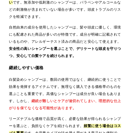
い
です。無添加や低刺激のシャンプーは、パラベンやアルコールな
どの刺激物が含まれていない場合が多いです。頭皮トラブルのリス
クを軽減できます。
自然由来の成分を使用したシャンプーは、髪や頭皮に優しく、環境
にも配慮された商品が多いのが特徴です。成分が明確に記載されて
いるものや、アレルギーテスト済みの商品だと安心して使えます。
安全性の高いシャンプーを選ぶことで、デリケートな頭皮を守りつ
つ、安心して白髪ケアを続けられます。
継続しやすい価格
白髪染めシャンプーは、数回の使用ではなく、継続的に使うことで
効果を発揮するアイテムです。無理なく購入できる価格帯のものを
選ぶことも重要です。高価なシャンプーは成分が良い場合もありま
す。しかし、
継続が難しいとケアが途切れてしまい、理想的な仕上
がりを保てなくなる可能性があります。
リーズナブルな価格で品質が高く、必要な効果が得られるシャンプ
ーを選ぶと、負担なくケアを続けられます。
頻繁に使う場合はコス
パも重要
です。大容量タイプや詰め替え用がある商品だと便利で