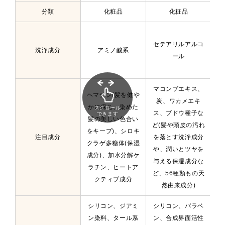
分類
化粧品
化粧品
セテアリルアルコ
ベ
洗浄成分
アミノ酸系
ール
マコンブエキス、
リ
ヘマチン(髪を健や
炭、ワカメエキ
胞
かに保ち、染めた
スクロール
ス、ブドウ種子な
ブ
できます
髪の美しい色合い
ど(髪や頭皮の汚れ
高
をキープ)、シロキ
注目成分
を落とす洗浄成分
持
クラゲ多糖体(保湿
や、潤いとツヤを
ク
成分)、加水分解ケ
与える保湿成分な
ラチン、ヒートア
ど、56種類もの天
種
クティブ成分
然由来成分)
シリコン、ジアミ
シリコン、パラベ
ン染料、タール系
ン、合成界面活性