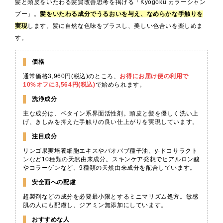
髪と頭皮をいたわる髪質改善思考を掲げる「Kyogoku カラーシャン
プー」。
髪をいたわる成分でうるおいを与え、なめらかな手触りを
実現
します。髪に自然な色味をプラスし、美しい色合いを楽しめま
す。
価格
通常価格3,960円(税込)のところ、
お得にお届け便の利用で
10%オフに3,564円(税込)
で始められます。
洗浄成分
主な成分は、ベタイン系界面活性剤。頭皮と髪を優しく洗い上
げ、きしみを抑えた手触りの良い仕上がりを実現しています。
注目成分
リンゴ果実培養細胞エキスやバオバブ種子油、y-ドコサラクト
ンなど10種類の天然由来成分。スキンケア発想でヒアルロン酸
やコラーゲンなど、9種類の天然由来成分を配合しています。
安全面への配慮
超製剤などの成分を必要最小限とするミニマリズム処方。敏感
肌の人にも配慮し、ジアミン無添加にしています。
おすすめな人