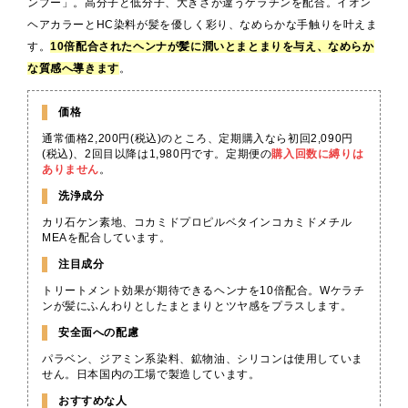
ンプー」。高分子と低分子、大きさが違うケラチンを配合。イオン
ヘアカラーとHC染料が髪を優しく彩り、なめらかな手触りを叶えま
す。
10倍配合されたヘンナが髪に潤いとまとまりを与え、なめらか
な質感へ導きます
。
価格
通常価格2,200円(税込)のところ、定期購入なら初回2,090円
(税込)、2回目以降は1,980円です。定期便の
購入回数に縛りは
ありません
。
洗浄成分
カリ石ケン素地、コカミドプロピルベタインコカミドメチル
MEAを配合しています。
注目成分
トリートメント効果が期待できるヘンナを10倍配合。Wケラチ
ンが髪にふんわりとしたまとまりとツヤ感をプラスします。
安全面への配慮
パラベン、ジアミン系染料、鉱物油、シリコンは使用していま
せん。日本国内の工場で製造しています。
おすすめな人