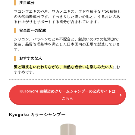
注目成分
マコンブエキスや炭、ワカメエキス、ブドウ種子など56種類も
の天然由来成分です。すっきりした洗い心地と、うるおいのあ
る仕上がりをサポートする成分が含まれています。
安全面への配慮
シリコン、パラベンなどを不配合と、髪想いの8つの無添加で
製造。品質管理基準を満たした日本国内の工場で製造していま
す。
おすすめな人
髪と頭皮をいたわりながら、自然な色合いを楽しみたい人
にお
すすめです。
Kuromore 白髪染めクリームシャンプーの公式サイトは
こちら
Kyogoku カラーシャンプー