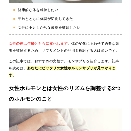
健康的な体を維持したい
年齢とともに体調が変化してきた
女性に不足しがちな栄養を補給したい
女性の体は年齢とともに変化します
。体の変化にあわせて必要な栄
養を補給するため、サプリメントの利用を検討する人は多いです。
この記事では、おすすめの女性ホルモンサプリを紹介します。記事
を読めば、
あなたにピッタリの女性ホルモンサプリが見つかりま
す
。
女性ホルモンとは女性のリズムを調整する2つ
のホルモンのこと