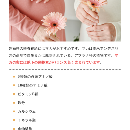
妊娠時の栄養補給にはマカがおすすめです。マカは南米アンデス地
方の高地で自生または栽培されている、アブラナ科の植物です。
マ
カの実には以下の栄養素がバランス良く含まれています
。
9種類の必須アミノ酸
18種類のアミノ酸
ビタミンB群
鉄分
カルシウム
ミネラル類
食物繊維