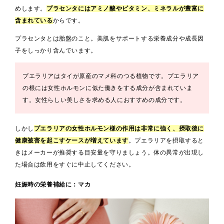
めします。
プラセンタにはアミノ酸やビタミン、ミネラルが豊富に
含まれている
からです。
プラセンタとは胎盤のこと。美肌をサポートする栄養成分や成長因
子をしっかり含んでいます。
プエラリアはタイが原産のマメ科のつる植物です。プエラリア
の根には女性ホルモンに似た働きをする成分が含まれていま
す。女性らしい美しさを求める人におすすめの成分です。
しかし
プエラリアの女性ホルモン様の作用は非常に強く、摂取後に
健康被害を起こすケースが増えています
。プエラリアを摂取すると
きはメーカーが推奨する目安量を守りましょう。体の異常が出現し
た場合は飲用をすぐに中止してください。
妊娠時の栄養補給に：マカ