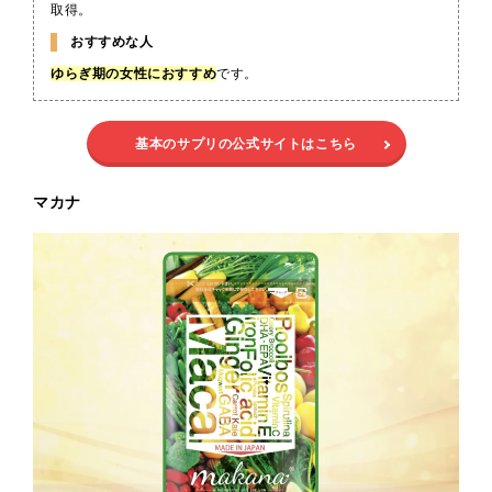
取得。
おすすめな人
ゆらぎ期の女性におすすめ
です。
基本のサプリの公式サイトはこちら
マカナ