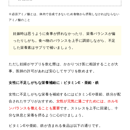
※必須アミノ酸とは、体内で合成できないため食物から摂取しなければならない
アミノ酸のこと
妊娠時は思うように食事が摂れなかったり、栄養バランスが偏
ったりしがち。食べ物のバランスを上手に調節しながら、不足
した栄養素はサプリで補いましょう。
ただし妊婦がサプリを飲む際は、かかりつけ医に相談することが大
事。医師の許可があれば安心してサプリを飲めます。
女性に不足しがちな栄養補給に：ビタミンE・亜鉛・鉄
女性に不足しがちな栄養を補給するにはビタミンEや亜鉛、鉄分が配
合されたサプリがおすすめ。
女性が元気に過ごすためには、ホルモ
ンバランスを整えることも重要
です。ストレスを上手に回避し、十
分な休息と栄養を摂るように心がけましょう。
ビタミンEや亜鉛、鉄が含まれる食品は以下の通りです。