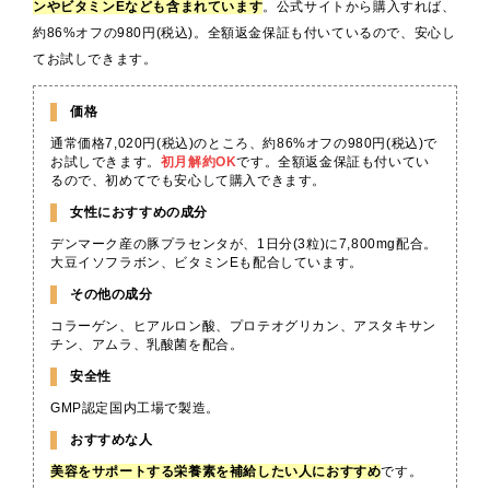
ンやビタミンEなども含まれています
。公式サイトから購入すれば、
約86%オフの980円(税込)。全額返金保証も付いているので、安心し
てお試しできます。
価格
通常価格7,020円(税込)のところ、約86%オフの980円(税込)で
お試しできます。
初月解約OK
です。全額返金保証も付いてい
るので、初めてでも安心して購入できます。
女性におすすめの成分
デンマーク産の豚プラセンタが、1日分(3粒)に7,800mg配合。
大豆イソフラボン、ビタミンEも配合しています。
その他の成分
コラーゲン、ヒアルロン酸、プロテオグリカン、アスタキサン
チン、アムラ、乳酸菌を配合。
安全性
GMP認定国内工場で製造。
おすすめな人
美容をサポートする栄養素を補給したい人におすすめ
です。