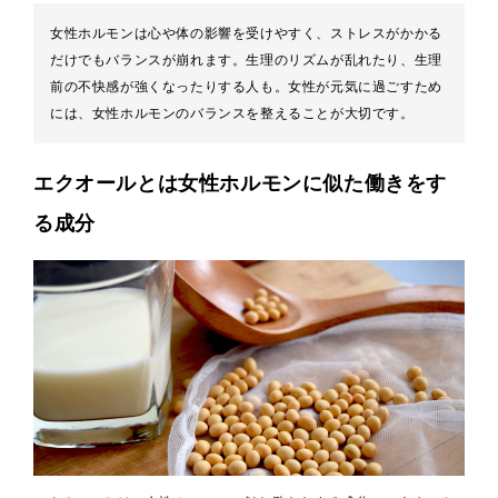
女性ホルモンは心や体の影響を受けやすく、ストレスがかかる
だけでもバランスが崩れます。生理のリズムが乱れたり、生理
前の不快感が強くなったりする人も。女性が元気に過ごすため
には、女性ホルモンのバランスを整えることが大切です。
エクオールとは女性ホルモンに似た働きをす
る成分