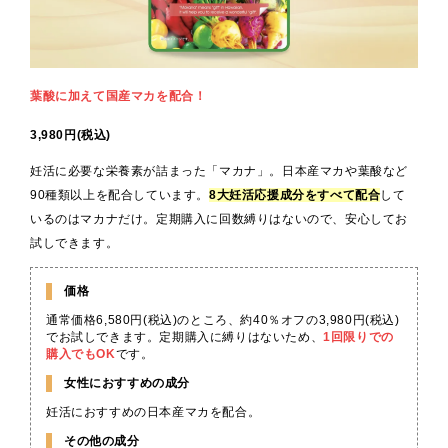
葉酸に加えて国産マカを配合！
3,980円(税込)
妊活に必要な栄養素が詰まった「マカナ」。日本産マカや葉酸など
90種類以上を配合しています。
8大妊活応援成分をすべて配合
して
いるのはマカナだけ。定期購入に回数縛りはないので、安心してお
試しできます。
価格
通常価格6,580円(税込)のところ、約40％オフの3,980円(税込)
でお試しできます。定期購入に縛りはないため、
1回限りでの
購入でもOK
です。
女性におすすめの成分
妊活におすすめの日本産マカを配合。
その他の成分