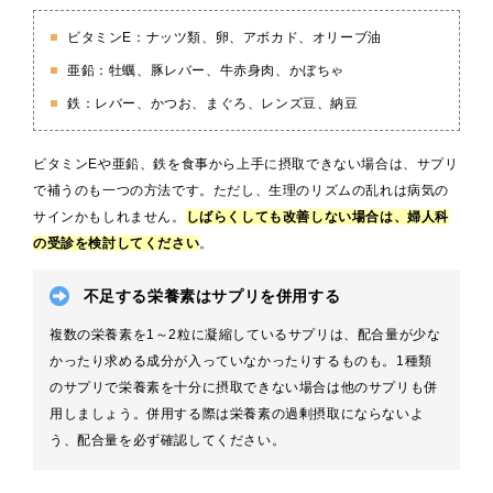
ビタミンE：ナッツ類、卵、アボカド、オリーブ油
亜鉛：牡蠣、豚レバー、牛赤身肉、かぼちゃ
鉄：レバー、かつお、まぐろ、レンズ豆、納豆
ビタミンEや亜鉛、鉄を食事から上手に摂取できない場合は、サプリ
で補うのも一つの方法です。ただし、生理のリズムの乱れは病気の
サインかもしれません。
しばらくしても改善しない場合は、婦人科
の受診を検討してください
。
不足する栄養素はサプリを併用する
複数の栄養素を1～2粒に凝縮しているサプリは、配合量が少な
かったり求める成分が入っていなかったりするものも。1種類
のサプリで栄養素を十分に摂取できない場合は他のサプリも併
用しましょう。併用する際は栄養素の過剰摂取にならないよ
う、配合量を必ず確認してください。