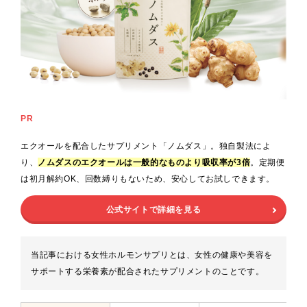
PR
エクオールを配合したサプリメント「ノムダス」。独自製法によ
り、
ノムダスのエクオールは一般的なものより吸収率が3倍
。定期便
は初月解約OK、回数縛りもないため、安心してお試しできます。
公式サイトで詳細を見る
当記事における女性ホルモンサプリとは、女性の健康や美容を
サポートする栄養素が配合されたサプリメントのことです。