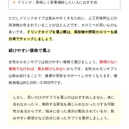
ドリンク：美味しく栄養補給したい人におすすめ
ただしドリンクタイプは飲みやすくするために、人工甘味料などの
添加物が含まれていることがほとんどです。カロリーが高いものも
多いです。
ドリンクタイプを選ぶ際は、添加物や摂取カロリーを成
分表でチェックしましょう
。
続けやすい価格で選ぶ
女性ホルモンサプリは続けやすい価格で選びましょう。
無理のない
価格でなければ、飲み続けられない
からです。女性ホルモンサプリ
は飲み続けることで、健康や美容をサポートしやすくなります。価
格相場は約1,000～5,000円です。
しかし、安いだけのサプリを選ぶのはおすすめしません。体に
合わなかったり、期待する変化を感じられなかったりする可能
性があるからです。悩みに合った成分が配合されているか、飲
みやすい形状かなど自分に合ったサプリを選択しましょう。