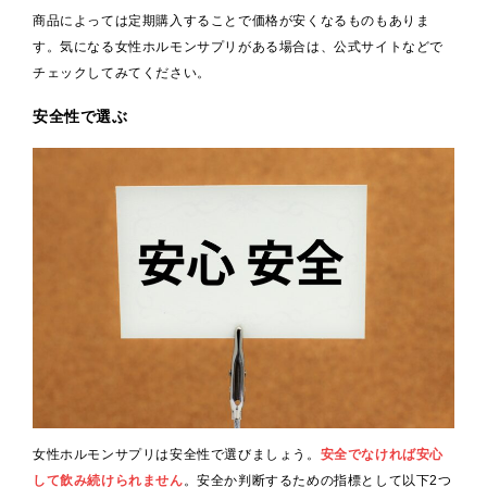
商品によっては定期購入することで価格が安くなるものもありま
す。気になる女性ホルモンサプリがある場合は、公式サイトなどで
チェックしてみてください。
安全性で選ぶ
女性ホルモンサプリは安全性で選びましょう。
安全でなければ安心
して飲み続けられません
。安全か判断するための指標として以下2つ