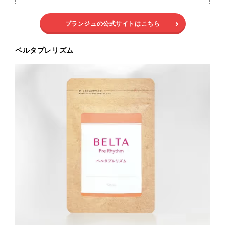
プランジュの公式サイトはこちら
ベルタプレリズム